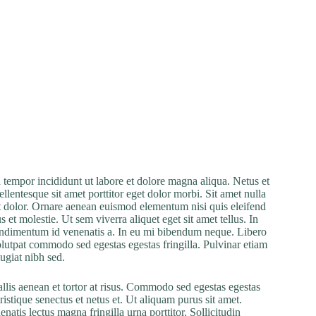
 tempor incididunt ut labore et dolore magna aliqua. Netus et
ellentesque sit amet porttitor eget dolor morbi. Sit amet nulla
rit dolor. Ornare aenean euismod elementum nisi quis eleifend
t molestie. Ut sem viverra aliquet eget sit amet tellus. In
 condimentum id venenatis a. In eu mi bibendum neque. Libero
olutpat commodo sed egestas egestas fringilla. Pulvinar etiam
ugiat nibh sed.
allis aenean et tortor at risus. Commodo sed egestas egestas
ristique senectus et netus et. Ut aliquam purus sit amet.
atis lectus magna fringilla urna porttitor. Sollicitudin