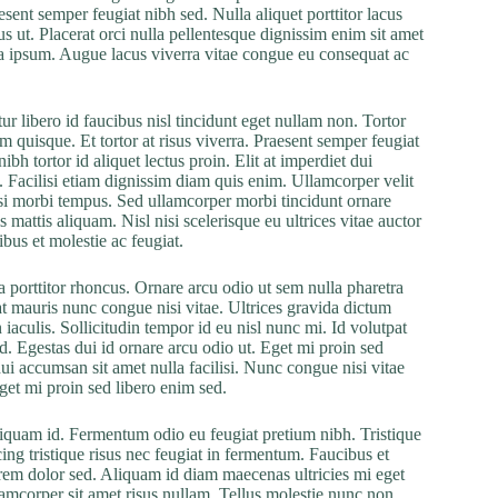
esent semper feugiat nibh sed. Nulla aliquet porttitor lacus
us ut. Placerat orci nulla pellentesque dignissim enim sit amet
la ipsum. Augue lacus viverra vitae congue eu consequat ac
ur libero id faucibus nisl tincidunt eget nullam non. Tortor
m quisque. Et tortor at risus viverra. Praesent semper feugiat
ibh tortor id aliquet lectus proin. Elit at imperdiet dui
. Facilisi etiam dignissim diam quis enim. Ullamcorper velit
isi morbi tempus. Sed ullamcorper morbi tincidunt ornare
 mattis aliquam. Nisl nisi scelerisque eu ultrices vitae auctor
bus et molestie ac feugiat.
 porttitor rhoncus. Ornare arcu odio ut sem nulla pharetra
 mauris nunc congue nisi vitae. Ultrices gravida dictum
 iaculis. Sollicitudin tempor id eu nisl nunc mi. Id volutpat
id. Egestas dui id ornare arcu odio ut. Eget mi proin sed
dui accumsan sit amet nulla facilisi. Nunc congue nisi vitae
get mi proin sed libero enim sed.
liquam id. Fermentum odio eu feugiat pretium nibh. Tristique
ng tristique risus nec feugiat in fermentum. Faucibus et
lorem dolor sed. Aliquam id diam maecenas ultricies mi eget
lamcorper sit amet risus nullam. Tellus molestie nunc non