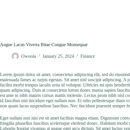
Augue Lacus Viverra Bitae Congue Monsequat
Owoola
January 25, 2024
Finance
Lorem ipsum dolor sit amet, consectetur adipiscing elit, sed do eiusmod
malesuada fames ac turpis egestas. Sit amet nisl suscipit adipiscing. A p
facilisi morbi tempus iaculis urna id volutpat. Ultricies mi quis hendre
quam adipiscing. Duis at consectetur lorem donec massa sapien faucibus e
est ante in nibh mauris cursus mattis molestie. Lectus proin nibh nisl
id faucibus nisl tincidunt eget nullam non. Et odio pellentesque diam v
non quam lacus suspendisse faucibus. Nec tincidunt praesent semper fe
Eget nullam non nisi est sit amet facilisis magna etiam. Dignissim conv
fringilla phasellus faucibus scelerisque eleifend donec. Habitant morbi t
Lobortis feugiat vivamus at augue eget arcu dictum. Sit amet luctus venen